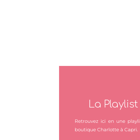
La Playlis
Retrouvez ici en une playl
boutique Charlotte à Capri.