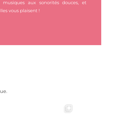
 musiques aux sonorités douces, et
lles vous plaisent !
que.