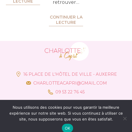
LECTURE
retrouver…
CONTINUER LA
LECTURE
16 PLACE DE L’HÔTEL DE VILLE - AUXERRE
CHARLOTTEACAPRI@GMAIL.COM
09 53 22 76 45
Nous utilisons des cookies pour vous garantir la meilleure
expérience sur notre site web. Si vous continuez à utiliser ce
site, nous supposerons que vous en êtes satisfait.
OK
© Charlotte à Capri 2021 –
Mentions Légales
– Création :
Communik&Vous