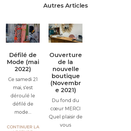
Autres Articles
Défilé de
Ouverture
Mode (mai
de la
2022)
nouvelle
boutique
Ce samedi 21
(Novembr
mai, s'est
e 2021)
déroulé le
Du fond du
défilé de
cœur MERCI
mode…
Quel plaisir de
vous
CONTINUER LA