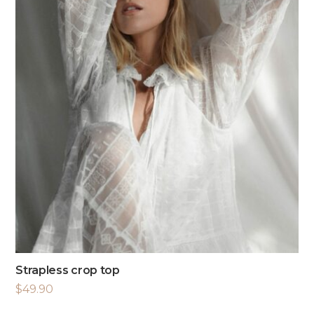
Strapless crop top
$
49.90