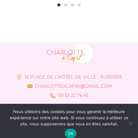
1
2
3
4
16 PLACE DE L’HÔTEL DE VILLE - AUXERRE
CHARLOTTEACAPRI@GMAIL.COM
09 53 22 76 45
Nous utilisons des cookies pour vous garantir la meilleure
expérience sur notre site web. Si vous continuez à utiliser ce
site, nous supposerons que vous en êtes satisfait.
OK
© Charlotte à Capri 2021 –
Mentions Légales
– Création :
Communik&Vous