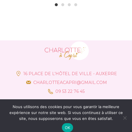
1
2
3
4
16 PLACE DE L’HÔTEL DE VILLE - AUXERRE
CHARLOTTEACAPRI@GMAIL.COM
09 53 22 76 45
Nous utilisons des cookies pour vous garantir la meilleure
expérience sur notre site web. Si vous continuez à utiliser ce
site, nous supposerons que vous en êtes satisfait.
OK
© Charlotte à Capri 2021 –
Mentions Légales
– Création :
Communik&Vous