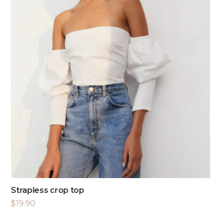
Strapless crop top
$
19.90