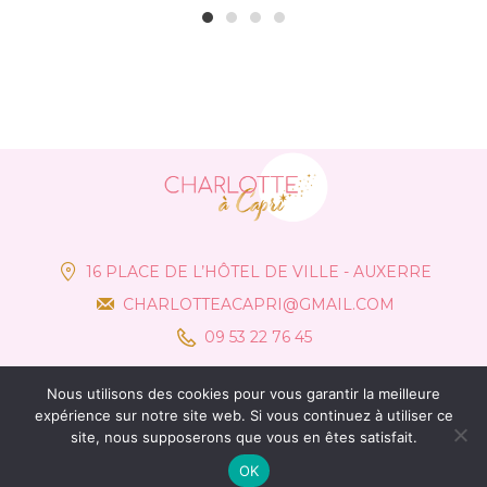
1
2
3
4
16 PLACE DE L’HÔTEL DE VILLE - AUXERRE
CHARLOTTEACAPRI@GMAIL.COM
09 53 22 76 45
Nous utilisons des cookies pour vous garantir la meilleure
expérience sur notre site web. Si vous continuez à utiliser ce
site, nous supposerons que vous en êtes satisfait.
OK
© Charlotte à Capri 2021 –
Mentions Légales
– Création :
Communik&Vous